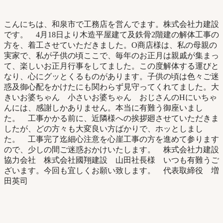
こんにちは、和泉市で工務店を営んでます。株式会社力建設
です。 4月18日より木造平屋建て及鉄骨2階建の解体工事の
方を、着工させていただきました。O商店様は、私の母親の
実家で、私が子供の頃ここで、毎年のお正月は親戚が集まっ
て、楽しいお正月行事をしてました。この度解体する運びと
なり、心にグッとくるものがあります。子供の頃は色々ご迷
惑及御心配をかけたにも関わらず見守ってくれてました。大
きいお婆ちゃん 小さいお婆ちゃん おじさんのHにいちゃ
んには、感謝しかありません。本当に有難う御座いまし
た。 工事かかる前に、近隣様への挨拶廻させていただきま
したが、どの方々も大変良い方ばかりで、ホッとしまし
た。 工事完了迄細心注意を心崖工事の方を進めて参ります
ので、少しの間ご迷惑おかけいたします。 株式会社力建設
協力会社 株式会社國翔建設 山田社長様 いつも有難うご
ざいます。今回も宜しくお願い致します。 代表取締役 増
田英司